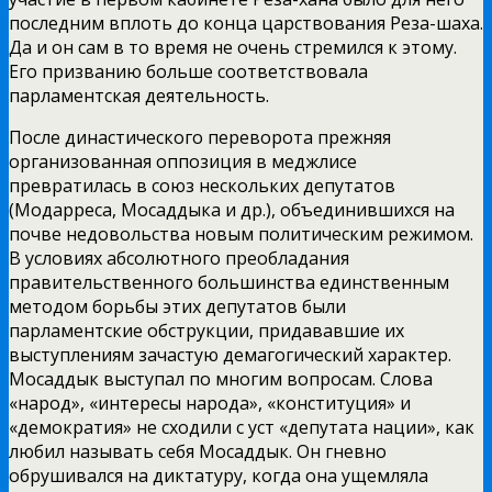
последним вплоть до конца царствования Реза-шаха.
Да и он сам в то время не очень стремился к этому.
Его призванию больше соответствовала
парламентская деятельность.
После династического переворота прежняя
организованная оппозиция в меджлисе
превратилась в союз нескольких депутатов
(Модарреса, Мосаддыка и др.), объединившихся на
почве недовольства новым политическим режимом.
В условиях абсолютного преобладания
правительственного большинства единственным
методом борьбы этих депутатов были
парламентские обструкции, придававшие их
выступлениям зачастую демагогический характер.
Мосаддык выступал по многим вопросам. Слова
«народ», «интересы народа», «конституция» и
«демократия» не сходили с уст «депутата нации», как
любил называть себя Мосаддык. Он гневно
обрушивался на диктатуру, когда она ущемляла