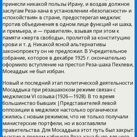
принесли никакой пользы Ирану, и воздав должное
заслугам Реза-хана в установлении «безопасности» и
«спокойствия» в стране,
предостерегал меджлис
против объединения в одном лице функций «и шаха,
и премьера, и — правителя», взывая при этом к
памяти «жертв свободы», пролитой за конституцию
крови и т. д. Никакой ясной альтернативы
законопроекту он не предложил. В Учредительное
собрание, которое в декабре 1925 г. окончательно
оформило вступление на престол Реза-шаха Пехлеви,
Моеаддык не был избран.
Новый и последний этап политической деятельности
Мосаддыка при рёзашахоком режиме связан с
меджлисом VI созыва (1926—1928). В то время
большинство бывших |Представителей левой
оппозиции в меджлисе настолько органически
сжились с новым режимом, что не только получали
министерские портфели, но и возглавляли
правительства. Для Мосаддыка этот путь был закрыт:
участие в первом кабинете Реза-хана было для него