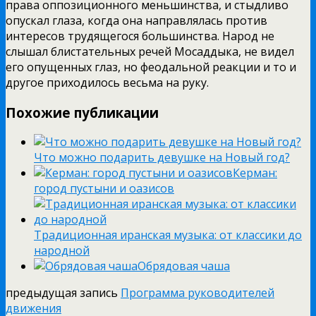
права оппозиционного меньшинства, и стыдливо
опускал глаза, когда она направлялась против
интересов трудящегося большинства. Народ не
слышал блистательных речей Мосаддыка, не видел
его опущенных глаз, но феодальной реакции и то и
другое приходилось весьма на руку.
Похожие публикации
Что можно подарить девушке на Новый год?
Керман:
город пустыни и оазисов
Традиционная иранская музыка: от классики до
народной
Обрядовая чаша
предыдущая запись
Программа руководителей
движения