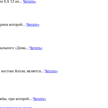
о ЕА 53 не...
Читать»
рина которой...
Читать»
иального «Дома...
Читать»
востоке Китая, является...
Читать»
жбы, при которой...
Читать»