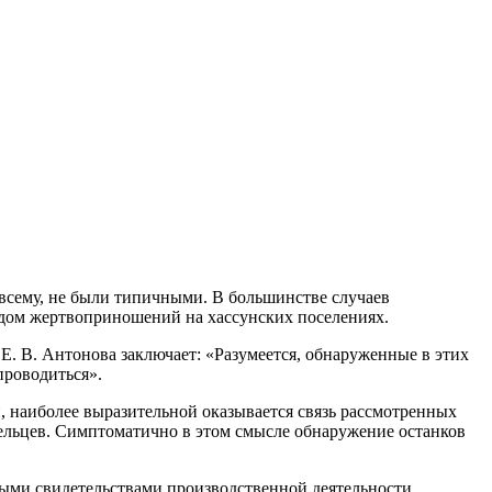
 всему, не были типичными. В большинстве случаев
идом жертвоприношений на хассунских поселениях.
Е. В. Антонова заключает: «Разумеется, обнаруженные в этих
проводиться».
, наиболее выразительной оказывается связь рассмотренных
ельцев. Симптоматично в этом смысле обнаружение останков
ными свидетельствами производственной деятельности.