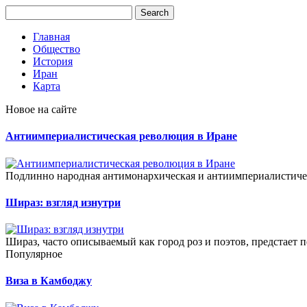
Главная
Общество
История
Иран
Карта
Новое на сайте
Антиимпериалистическая революция в Иране
Подлинно народная антимонархическая и антиимпериалистическ
Шираз: взгляд изнутри
Шираз, часто описываемый как город роз и поэтов, предстает п
Популярное
Виза в Камбоджу