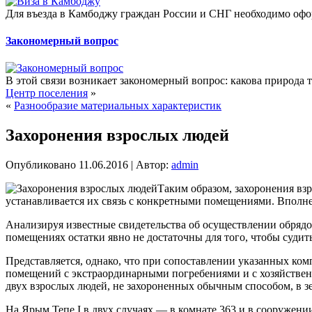
Для въезда в Камбоджу граждан России и СНГ необходимо офо
Закономерный вопрос
В этой связи возникает закономерный вопрос: какова природа 
Центр поселения
»
«
Разнообразие материальных характеристик
Захоронения взрослых людей
Опубликовано
11.06.2016
|
Автор:
admin
Таким образом, захоронения вз
устанавливается их связь с конкретными помещениями. Вполн
Анализируя известные свидетельства об осуществлении обрядо
помещениях остатки явно не достаточны для того, чтобы судить
Представляется, однако, что при сопоставлении указанных ком
помещений с экстраординарными погребениями и с хозяйствен
двух взрослых людей, не захороненных обычным способом, в 
На Ярым Тепе I в двух случаях — в комнате 363 и в сооружен