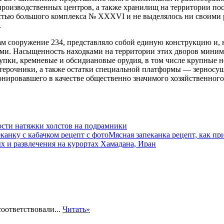
роизводственных центров, а также хранилищ на территории посе
стью большого комплекса № XXXVI и не выделялось ни своими 
.
м сооружение 234, представляло собой единую конструкцию и, 
рами. Насыщенность находками на территории этих дворов мини
упки, кремневые и обсидиановые орудия, в том числе крупные 
 терочники, а также остатки специальной платформы — зерносуш
онировавшего в качестве общественно значимого хозяйственного
сти натяжки холстов на подрамники
Мясная запеканка рецепт, как пр
х и развлечения на курортах Хамадана, Иран
оответствовали...
Читать»