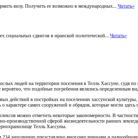
рмить визу. Получить ее возможно в международных...
Читать»
тех социальных сдвигов в иранской политической...
Читать»
рослых людей на территории поселения в Телль Хассуне, судя по
е вероятно, что подобные погребения являлись определенным в
вых действий в постройках на поселениях хассунской культуры,
 о характере самих сооружений и обрядов, которые могли здесь 
плексов можно отметить некоторые закономерности. В частности
но-производственной сферой жизнедеятельности ранних землед
зернохранилище Телль Хассуны.
ии 234 заполнение представлено многочисленными и разнообраз