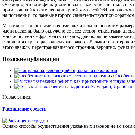
Очевидно, что они функционировали в качестве специальных п
примыкавшей к нему неординарной комнатой 364, являлось ча
на поселении, то данные второго свидетельствуют об обратном
Массивное с двойными стенами значительное по своим размера
части раскопа, было окружено со всех сторон открытыми дво
многочисленные фрагменты сосудов, две большие каменные ст
скопления охры и расколотых желваков, обломки зернотерок и
этого дважды перестраивавшегося строения, вероятно, функци
Похожие публикации
Социальная революция
Особенно
Отды
Новые записи
Расхищение средств
Однако способы осуществления указанных законов не во всем с