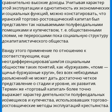
сравнительно высокие
доходы. Учитывая характер
этой эксплуатации и однотипность их экономических
и социальных функций, можно констатировать, что
иранский торгово-ростовщический капитал был
представлен так называемыми полуфеодальными
помещиками и купечеством, т. е. общественными
слоями, не переросшими пока социальную структуру
докапиталистического общества.
Ввиду этого применение по отношению к
соответствующим, еще
неотдифференцировав’шим’оя социальным
общностям таких понятий, как «буржуазия», «поме —
щичьё-буржуазные круги», без всех небходимых
разъяснений не может дать достаточно четкое
представление о стадии и уровне, их развития.
Термин же «торговый капитал» более точно
выражает характер деятельности полуфеодальных
ио(мещиков и купечества, использовавших торгово-
ростовщические методы эксплуатаций крестьянства.