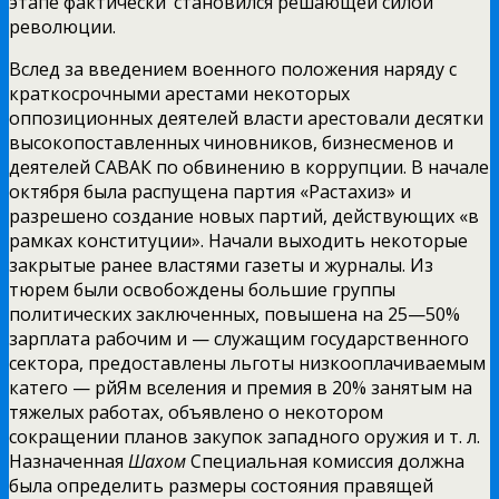
этапе фактически ‘становился решающей силой
революции.
Вслед за введением военного положения наряду с
краткосрочными арестами некоторых
оппозиционных деятелей власти арестовали десятки
высокопоставленных чиновников, бизнесменов и
деятелей САВАК по обвинению в коррупции. В начале
октября была распущена партия «Растахиз» и
разрешено создание новых партий, действующих «в
рамках конституции». Начали выходить некоторые
закрытые ранее властями газеты и журналы. Из
тюрем были освобождены большие группы
политических заключенных, повышена на 25—50%
зарплата рабочим и — служащим государственного
сектора, предоставлены льготы низкооплачиваемым
катего — рйЯм вселения и премия в 20% занятым на
тяжелых работах, объявлено о некотором
сокращении планов закупок западного оружия и т. л.
Назначенная
Шахом
Специальная комиссия должна
была определить размеры состояния правящей