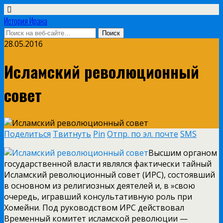
История Ирана
28.05.2016
Исламский революционный
совет
Поделиться
Твитнуть
Pin
Отпр. по эл. почте
SMS
Высшим органом
государственной власти являлся фактически тайный
Исламский революционный совет (ИРС), состоявший
в основном из религиозных деятелей и, в »свою
очередь, игравший консультативную роль при
Хомейни. Под руководством ИРС действовал
Временный комитет исламской революции —