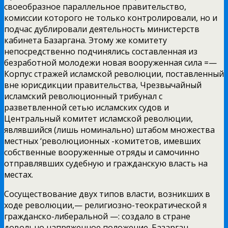
своеобразное параллельное правительство,
комиссии которого не только контролировали, но и
подчас дублировали деятельность
министерств
кабинета Базаргана. Этому же комитету
непосредственно подчинялись составленная из
безработной молодежи новая вооруженная сила =—
Корпус стражей исламской революции, поставленный
вне юрисдикции правительства, Чрезвычайный
исламский революционный трибунал с
разветвленной сетью исламских судов и
Центральный комитет исламской революции,
являвшийся (лишь номинально) штабом множества
местных ‘революционных -комитетов, имевших
собственные вооруженные отряды и самочинно
отправлявших судебную и гражданскую власть на
местах.
Сосуществование двух типов власти, возникших в
ходе революции,— религиозно-теократической я
гражданско-либеральной —: создало в стране
довольно напряженное положение. Базарган,