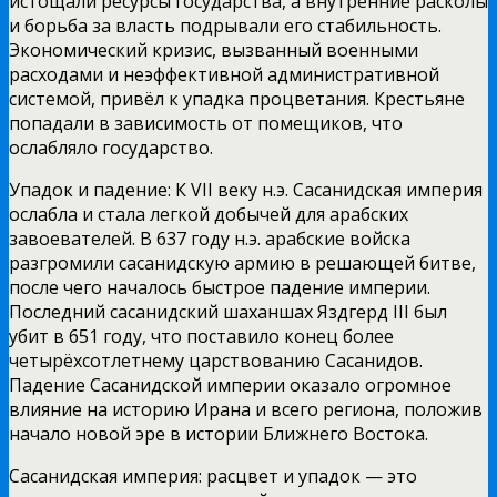
истощали ресурсы государства, а внутренние расколы
и борьба за власть подрывали его стабильность.
Экономический кризис, вызванный военными
расходами и неэффективной административной
системой, привёл к упадка процветания. Крестьяне
попадали в зависимость от помещиков, что
ослабляло государство.
Упадок и падение: К VII веку н.э. Сасанидская империя
ослабла и стала легкой добычей для арабских
завоевателей. В 637 году н.э. арабские войска
разгромили сасанидскую армию в решающей битве,
после чего началось быстрое падение империи.
Последний сасанидский шаханшах Яздгерд III был
убит в 651 году, что поставило конец более
четырёхсотлетнему царствованию Сасанидов.
Падение Сасанидской империи оказало огромное
влияние на историю Ирана и всего региона, положив
начало новой эре в истории Ближнего Востока.
Сасанидская империя: расцвет и упадок — это