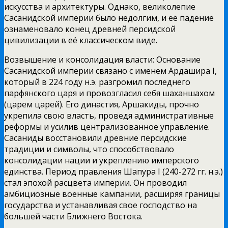
искусства и архитектуры. Однако, великолепие
Сасанидской империи было недолгим, и её падение
ознаменовало конец древней персидской
цивилизации в её классическом виде.
Возвышение и консолидация власти: Основание
Сасанидской империи связано с именем Ардашира I,
который в 224 году н.э. разгромил последнего
парфянского царя и провозгласил себя шаханшахом
(царем царей). Его династия, Аршакиды, прочно
укрепила свою власть, проведя административные
реформы и усилив централизованное управление.
Сасаниды восстановили древние персидские
традиции и символы, что способствовало
консолидации нации и укреплению имперского
единства. Период правления Шапура I (240-272 гг. н.э.)
стал эпохой расцвета империи. Он проводил
амбициозные военные кампании, расширяя границы
государства и устанавливая свое господство на
большей части Ближнего Востока.