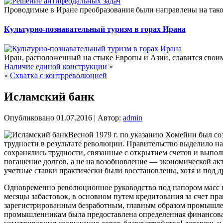
Проводимые в Иране преобразования были направлены на такое
Культурно-познавательный туризм в горах Ирана
Иран, расположенный на стыке Европы и Азии, славится сво
Наличие единой конструкции
»
«
Схватка с контрреволюцией
Исламский банк
Опубликовано
01.07.2016
|
Автор:
admin
Весной 1979 г. по указанию Хомейни был с
трудности в результате революции. Правительство выделило на э
сохранялись трудности, связанные с открытием счетов и выпол
погашение долгов, а не на возобновление — экономической акт
учетные ставки практически были восстановлены, хотя и под д
Одновременно революционное руководство под напором масс п
месяцы забастовок, в основном путем кредитования за счет п
зарегистрированным безработным, главным образом промышлен
промышленникам была предоставлена определенная финансовая