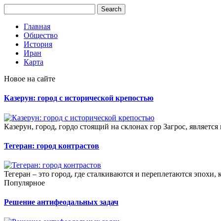
Главная
Общество
История
Иран
Карта
Новое на сайте
Казерун: город с исторической крепостью
Казерун, город, гордо стоящий на склонах гор Загрос, являетс
Тегеран: город контрастов
Тегеран – это город, где сталкиваются и переплетаются эпохи, к
Популярное
Решение антифеодальных задач