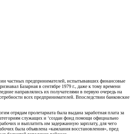
вании частных предпринимателей, испытывавших финансовые
изнавал Базарная в сентябре 1979 г., даже к тому времени
ледние направлялись их получателями в первую очередь на
 потребности всех предпринимателей. Впоследствии банковские
им отрядам пролетариата была выдана заработная плата за
 категориям служащих и ‘создан фонд помощи официально
абочих и выплатить им задержанную зарплату, для чего
абочих была объявлена «камлания восстановления», пред