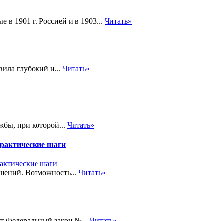
в 1901 г. Россией и в 1903...
Читать»
вила глубокий и...
Читать»
жбы, при которой...
Читать»
практические шаги
шений. Возможность...
Читать»
т Федеральный закон №...
Читать»