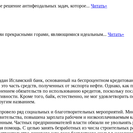
 решение антифеодальных задач, которое...
Читать»
ими прекрасными горами, являющимися идеальным...
Читать»
оздан Исламский банк, основанный на беспроцентном кредито
то часть средств, полученных от экспорта нефти. Однако, как пр
нением обязательств
по использованию кредитов, поскольку пос
ивности. Кроме того, байк, естественно, не мог удовлетворить
ругим названием.
ровело ряд социальных и благотворительных мероприятий. Мног
равительства, повышена зарплата рабочим и низкооплачиваемым
ным. Частных предпринимателей власти обязали не увольнять р
 помощь. С целью занять безработных из числа строительных р