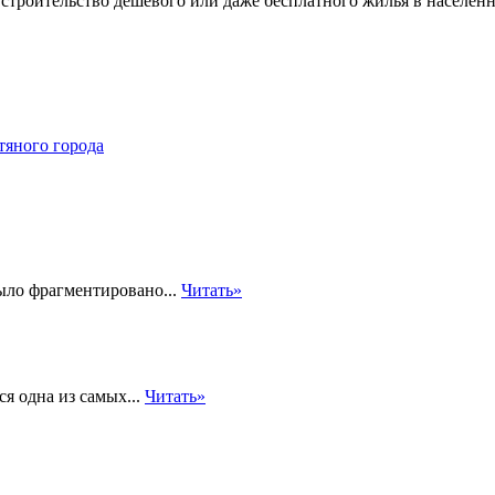
 строительство дешевого или даже бесплатного жилья в населен
тяного города
ыло фрагментировано...
Читать»
ся одна из самых...
Читать»