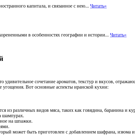
остранного капитала, и связанное с нею...
Читать»
корененными в особенностях географии и истории...
Читать»
й
о удивительное сочетание ароматов, текстур и вкусов, отражаю
ие угощения. Вот основные аспекты иранской кухни:
ятся из различных видов мяса, таких как говядина, баранина и 
а шампурах.
нное на шпажки.
иями.
оторый может быть приготовлен с добавлением шафрана, изюма и