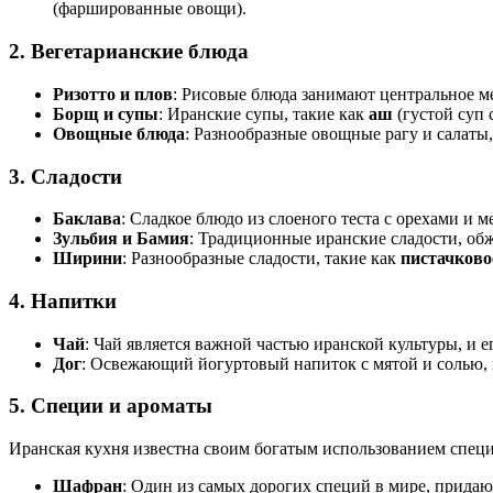
(фаршированные овощи).
2. Вегетарианские блюда
Ризотто и плов
: Рисовые блюда занимают центральное м
Борщ и супы
: Иранские супы, такие как
аш
(густой суп 
Овощные блюда
: Разнообразные овощные рагу и салаты,
3. Сладости
Баклава
: Сладкое блюдо из слоеного теста с орехами и 
Зульбия и Бамия
: Традиционные иранские сладости, о
Ширини
: Разнообразные сладости, такие как
пистачково
4. Напитки
Чай
: Чай является важной частью иранской культуры, и 
Дог
: Освежающий йогуртовый напиток с мятой и солью,
5. Специи и ароматы
Иранская кухня известна своим богатым использованием специй
Шафран
: Один из самых дорогих специй в мире, прида