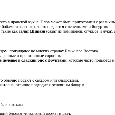
есто в иранской кухне. Плов может быть приготовлен с различ
с бобами и зеленью), часто подаются с лепешками и йогуртом.
 такие как
салат Ширази
(салат из помидоров, огурцов и лука)
медом, популярное во многих странах Ближнего Востока.
бжаренные и пропитанные сиропом.
е печенье
и
сладкий рис с фруктами
, которые часто подаются н
его обычно подают с сахаром или сладостями.
 который отлично подходит к основным блюдам.
, таких как:
ющий блюдам уникальный аромат и цвет.