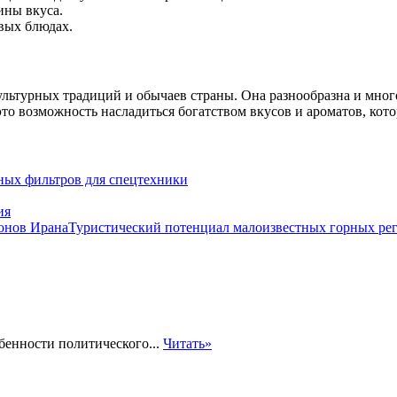
ины вкуса.
овых блюдах.
культурных традиций и обычаев страны. Она разнообразна и мног
о возможность насладиться богатством вкусов и ароматов, кот
ных фильтров для спецтехники
ия
Туристический потенциал малоизвестных горных ре
енности политического...
Читать»