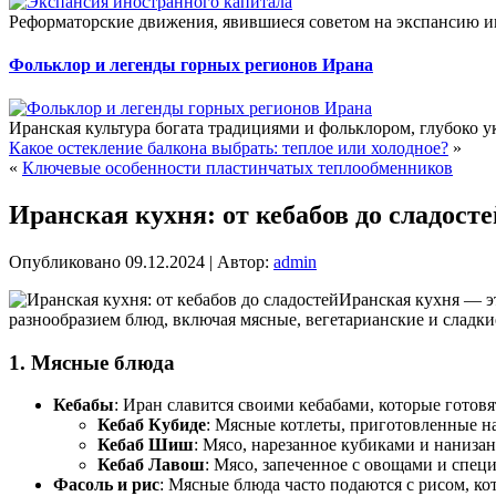
Реформаторские движения, явившиеся советом на экспансию ин
Фольклор и легенды горных регионов Ирана
Иранская культура богата традициями и фольклором, глубоко у
Какое остекление балкона выбрать: теплое или холодное?
»
«
Ключевые особенности пластинчатых теплообменников
Иранская кухня: от кебабов до сладосте
Опубликовано
09.12.2024
|
Автор:
admin
Иранская кухня — эт
разнообразием блюд, включая мясные, вегетарианские и сладк
1. Мясные блюда
Кебабы
: Иран славится своими кебабами, которые готов
Кебаб Кубиде
: Мясные котлеты, приготовленные н
Кебаб Шиш
: Мясо, нарезанное кубиками и наниза
Кебаб Лавош
: Мясо, запеченное с овощами и спец
Фасоль и рис
: Мясные блюда часто подаются с рисом, к