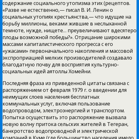
содержание социального утопизма этих (рецептов.
«Разве не естественно,— писал В. И. Ленин о
социальных утопиях крестьянства,— что идущие на
борьбу миллионы, веками жившие в неслыханной
темноте, нужде, нищете… преувеличивают вдесятеро
плоды возможной победы?». Отрицание широкими
массами капиталистического прогресса с его
«ужасами» первоначального накопления и массовой
экспроприацией мелких производителей создавало
благодатную почву для восприятия культурно-
социальных идей аятоллы Хомейни.
Последняя фраза из приведенной цитаты связана с
распоряжением от февраля 1979 г. о введении для
неимущих слоев населения бесплатных
коммунальных услуг, включая пользование
водопроводом, электроэнергией и транспортом.
Попытка осуществить это распоряжение вызвала
новую волну притока сельских жителей в Тегеран,
банкротство водопроводной и электрической
компаний в Куме (где большинство населения имело