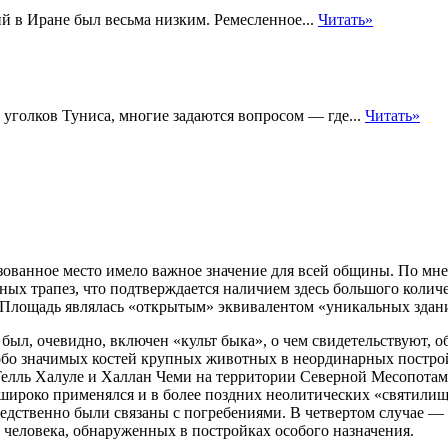
й в Иране был весьма низким. Ремесленное...
Читать»
 уголков Туниса, многие задаются вопросом — где...
Читать»
зованное место имело важное значение для всей общины. По мне
ых трапез, что подтверждается наличием здесь большого количе
ям Площадь являлась «открытым» эквивалентом «уникальных
здан
 был, очевидно, включен «культ быка», о чем свидетельствуют, 
собо значимых костей крупных животных в неординарных постро
елль Халуле и Халлан Чеми на территории Северной Месопотамии
ироко применялся и в более поздних неолитических «святилищ
едственно были связаны с погребениями. В четвертом случае — 
 человека, обнаруженных в постройках особого назначения.