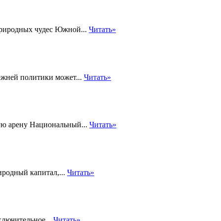
риродных чудес Южной...
Читать»
ежней политики может...
Читать»
ую арену Национальный...
Читать»
родный капитал,...
Читать»
ключительное...
Читать»