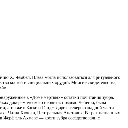
нию Х. Чембел, Плаза могла использоваться для ритуального
ства костей и специальных орудий. Многие свидетельства,
ий».
обнаруженные в «Доме мертвых» остатки почитания зубра.
йках докерамического неолита, помимо Чейеню, была
; а также в Загхе и Гандж Даре в северо-западной части
ах» Чатал Хююка, Центральная Анатолия. В трех названных
в Жерф эль Ахмаре — кости зубра соседствовали с