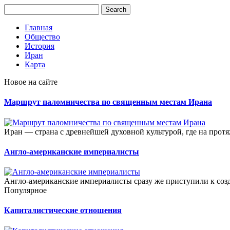
Главная
Общество
История
Иран
Карта
Новое на сайте
Маршрут паломничества по священным местам Ирана
Иран — страна с древнейшей духовной культурой, где на протя
Англо-американские империалисты
Англо-американские империалисты сразу же приступили к созд
Популярное
Капиталистические отношения