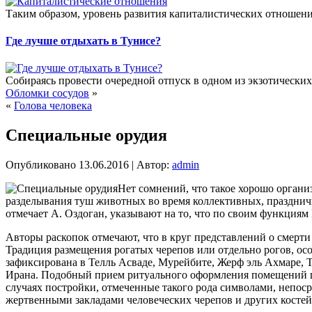
Таким образом, уровень развития капиталистических отношени
Где лучше отдыхать в Тунисе?
Собираясь провести очередной отпуск в одном из экзотических
Обломки сосудов
»
«
Голова человека
Специальные орудия
Опубликовано
13.06.2016
|
Автор:
admin
Нет сомнений, что такое хорошо органи
разделывания туш животных во время коллективных, праздничн
отмечает А. Оздоган, указывают на то, что по своим функци
Авторы раскопок отмечают, что в круг представлений о смерти
Традиция размещения рогатых черепов или отдельно рогов, о
зафиксирована в Телль Асваде, Мурейбите, Жерф эль Ахмаре, Т
Ирана. Подобный прием ритуального оформления помещений ш
случаях постройки, отмеченные такого рода символами, непоср
жертвенными закладами человеческих черепов и других костей