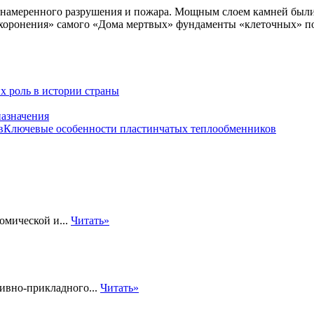
намеренного разрушения и пожара. Мощным слоем камней были 
хоронения» самого «Дома мертвых» фундаменты «клеточных» пос
х роль в истории страны
назначения
Ключевые особенности пластинчатых теплообменников
омической и...
Читать»
ивно-прикладного...
Читать»