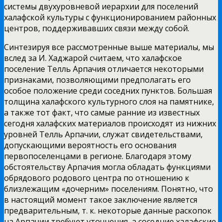
системы двухуровневой иерархии для поселений
халафской культуры с функционированием районных
центров, поддерживавших связи между собой
.
Синтезируя все рассмотренные выше материалы, мы
вслед за И. Хаджарой считаем, что халафское
поселение Телль Арпачия отличается некоторыми
признаками, позволяющими предполагать его
особое положение среди соседних пунктов. Большая
толщина халафского культурного слоя на памятнике,
а также тот факт, что самые ранние из известных
сегодня халафских материалов происходят из нижних
уровней Телль Арпачии, служат свидетельствами,
допускающими вероятность его основания
первопоселенцами в регионе. Благодаря этому
обстоятельству Арпачия могла обладать функциями
обрядового родового центра по отношению к
близлежащим «дочерним» поселениям. Понятно, что
в настоящий момент такое заключение является
предварительным, т. к. некоторые данные раскопок
на Арпачии требуют уточнения, а соседние халафские