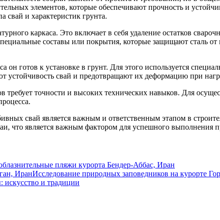
ельных элементов, которые обеспечивают прочность и устойчи
а свай и характеристик грунта.
турного каркаса. Это включает в себя удаление остатков сваро
специальные составы или покрытия, которые защищают сталь от
а он готов к установке в грунт. Для этого используется специа
ют устойчивость свай и предотвращают их деформацию при нагр
ов требует точности и высоких технических навыков. Для осущ
процесса.
бивных свай является важным и ответственным этапом в строит
ваи, что является важным фактором для успешного выполнения п
облазнительные пляжи курорта Бендер-Аббас, Иран
Исследование природных заповедников на курорте Гор
: искусство и традиции