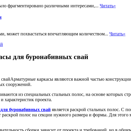
ыло фрагментировано различными интересами,...
Читать»
и
ми, может похвастаться впечатляющим количеством...
Читать»
ай
асы для буронабивных свай
Арматурные каркасы являются важной частью конструкции
ных сооружений.
вливаются из специальных стальных полос, на основе которых с
 и характеристик проекта.
для буронабивных свай
является раскрой стальных полос. С п
 раскрой полос на секции нужного размера и формы. Для этого
вательность сборки зависит от проекта и требований, но в общ