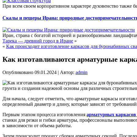
При всем своем корпоративном характере духовенство также б
Скалы и пещеры Ирана: природные достопримечательност
Иран, страна с богатой историей и разнообразными ландшафта
Тарека — древний город в Иране
»
«
Как происходит изготовление каркасов для буронабивных св
Как изготавливаются арматурные карк
Опубликовано
09.01.2024
|
Автор:
admin
грунта и создания надежной основы для различных строитель
Для начала, следует отметить, что арматурные каркасы изгота
определенный диаметр и длину, которые зависят от требований
Первым этапом процесса изготовления
арматурных каркасов 
станки для резки и гибки арматуры, профессионалы выполняют
в зависимости от объема работы.
Затем происходит процесс сборки арматурных секций. Последо