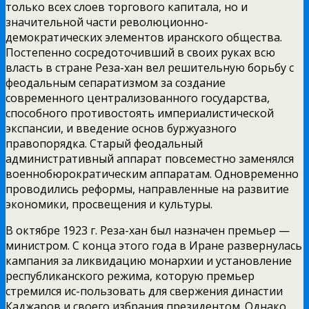
только всех слоев торгового
капитала, но и
значительной части революционно-
демократических элементов иранского общества.
Постепенно сосредоточивший в своих руках всю
власть в стране Реза-хан вел решительную борьбу с
феодальным сепаратизмом за создание
современного централизованного государства,
способного противостоять империалистической
экспансии, и введение основ буржуазного
правопорядка. Старый феодальный
административный аппарат повсеместно заменялся
военнобюрократическим аппаратам. Одновременно
проводились реформы, направленные на развитие
экономики, просвещения и культуры.
В октябре 1923 г. Реза-хан был назначен премьер —
министром. С конца этого года в Иране развернулась
кампания за ликвидацию монархии и установление
республиканского режима, которую премьер
стремился ис-пользовать для свержения династии
Каджаров и своего избрания президентом. Однако