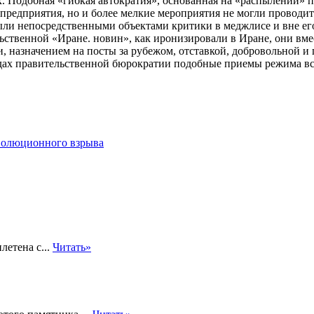
 Подобная «гибкая автократия», основанная на «распылении» по
предприятия, но и более мелкие мероприятия не могли проводит
ли непосредственными объектами критики в меджлисе и вне его
ьственной «Иране. новин», как иронизировали в Иране, они вме
, назначением на посты за рубежом, отставкой, добровольной 
рядах правительственной бюрократии подобные приемы режима в
волюционного взрыва
летена с...
Читать»