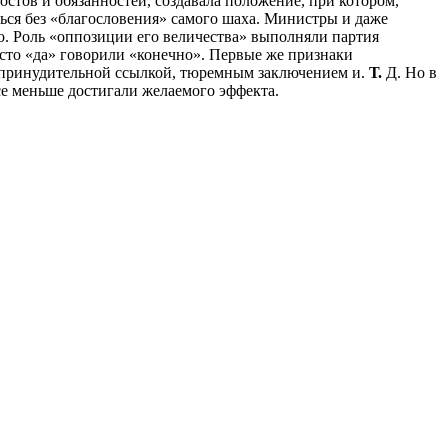
стов и обязанностей, создавала положение, при котором,
ься без «благословения» самого шаха. Министры и даже
. Роль «оппозиции его величества» выполняли партия
сто «да» говорили «конечно». Первые же признаки
и принудительной ссылкой, тюремным заключением и.
Т.
Д. Но в
се меньше достигали желаемого эффекта.