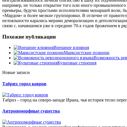
нейтрализовывалось личной близостью к шаху их подчиненных.
например, не только открытие того или иного промышленного 
премьеры, будучи простыми исполнителями монаршей воли, бы
«Мардом» и более мелкие группировки. В отличие от правител
нелояльности карались мерами деморализации и деполитизации
связи с. начавшимся уже в середине 70-х годов брожением в 
Похожие публикации
Внешние влияния
Марксистские позиции
Возможность ре
Культовые строения
Новые записи
Табриз: город ковров
Табриз – город на северо-западе Ирана, чья история тесно переп
Антропоморфные существа