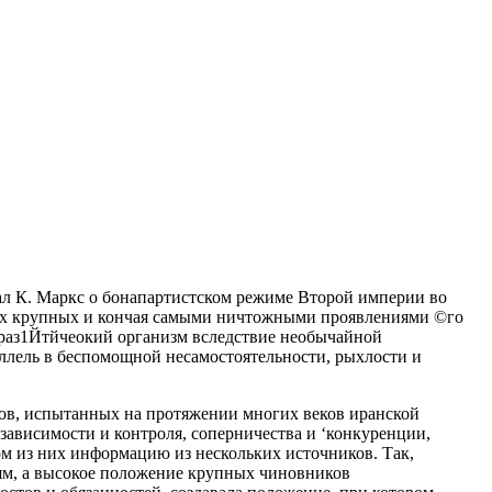
сал К. Маркс о бонапартистском режиме Второй империи во
амых крупных и кончая самыми ничтожными проявлениями ©го
аз1Йтйчеокий организм вследствие необычайной
ллель в беспомощной несамостоятельности, рыхлости и
ов, испытанных на протяжении многих веков иранской
зависимости и контроля, соперничества и ‘конкуренции,
м из них информацию из нескольких источников. Так,
ям, а высокое положение крупных чиновников