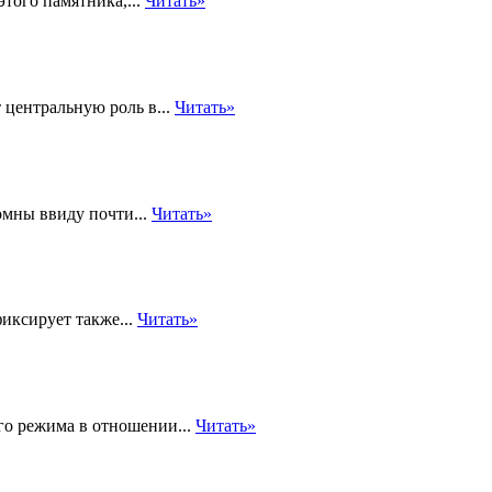
того памятника,...
Читать»
 центральную роль в...
Читать»
омны ввиду почти...
Читать»
иксирует также...
Читать»
го режима в отношении...
Читать»