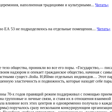
 церемония, наполненная традициями и культурными...
Читать»
о ЕА 53 не подразделялось на отдельные помещения....
Читать»
е тело общества, проникли во все его поры. «Государство,— пи
 своим надзором и опекает гражданское общество, начиная с с
частными сущест-.йойа. Н;Ийми отдельных
индивидов… Этот пар
енную эластичность и подвижность, которые находят себе пара
ины 70-х годов правящий режим поддерживал с помощью прием
а групповые и личные связи, и ставя их в отношения взаимной 
а влияние всех этих центров и одновременно получала о каждо
формы) поручалось сразу нескольким конкурирующим организаци