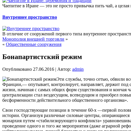
Чаепитие в Иране — это не просто привычка пить чай, а целая
Внутреннее пространство
В отличие от сооружений первого типа внутреннее пространств
Монополия внешней торговли
»
«
Общественные сооружения
Бонапартистский режим
Опубликовано
27.06.2016
|
Автор:
admin
Эти службы, точно сетью, обвили вс
Франции,— опутывает, контролирует, направляет, держит под
жизни, начиная с самых общих форм существования и кончая 
централизации стал вездесущим, всеведущим и приобрел повыш
бесформенности действительного общественного организма».
Свои господствующие позиции в течение 60-х —первой полов
истории. Организуя различные силовые центры, опирающиеся н
монархия путем «стабилизирующего конфликта» уравновешивал
проведение одного и того же мероприятия (даже аграрной ре