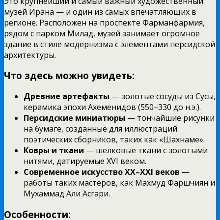
Это крупнейший и самый важный художественный
музей Ирана — и один из самых впечатляющих в
регионе. Расположен на проспекте Фарманфармия,
рядом с парком Милад, музей занимает огромное
здание в стиле модернизма с элементами персидской
архитектуры.
Что здесь можно увидеть:
Древние артефакты
— золотые сосуды из Сусы,
керамика эпохи Ахеменидов (550–330 до н.э.).
Персидские миниатюры
— тончайшие рисунки
на бумаге, созданные для иллюстраций
поэтических сборников, таких как «Шахнаме».
Ковры и ткани
— шелковые ткани с золотыми
нитями, датируемые XVI веком.
Современное искусство XX–XXI веков
—
работы таких мастеров, как Махмуд Фаршчиян и
Мухаммад Али Асгари.
Особенности: