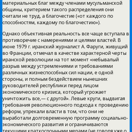
материальных благ
между членами мусульманской
общины, критерием такого распределения они
считали не труд, а благочестие («от каждого по
способностям, каждому по благочестию»).
Однако объективная реальность все чаще вступала в
противоречие с намерениями и целями властей. В
июне 1979 г. иранский журналист А. Фаруги, живущий
во Франции, отмечал в качестве характерной черты
иранской революции на тот момент «небывалый
разрыв между устремлениями и требованиями
различных жизнеспособных сил нации, е одной
стороны, и полным бездействием нынешних
руководителей республики перед лицом
экономического кризиса, который угрожает
уничтожить все,— с другой». Левые круги, выдвигая
требования революционного подхода к проведению
реформ, упрекали власти в том, что они не
выработали долговременную программу социально-
экономического развития и ограничиваются
текущими краткосрочными мерами (не говоря уже о