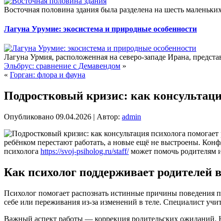
Восточная половина здания была разделена на шесть маленьк
Лагуна Урумие: экосистема и природные особенности
Лагуна Урмия, расположенная на северо-западе Ирана, предста
Эльбрус: сравнение с Демавендом
»
«
Горган: флора и фауна
Подростковый кризис: как консультаци
Опубликовано
09.04.2026
|
Автор:
admin
ребёнком перестают работать, а новые ещё не выстроены. Кон
психолога
https://svoj-psiholog.ru/staff/
может помочь родителям и
Как психолог поддерживает родителей 
Психолог помогает распознать истинные причины поведения под
себе или переживания из-за изменений в теле. Специалист уч
Важный аспект работы — коррекция родительских ожиданий. Н