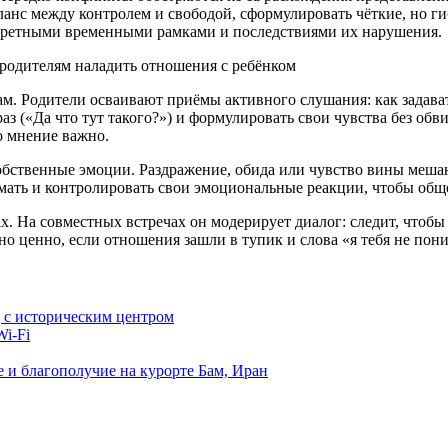
ланс между контролем и свободой, сформулировать чёткие, но ги
нкретными временными рамками и последствиями их нарушения.
 Родители осваивают приёмы активного слушания: как задават
раз («Да что тут такого?») и формулировать свои чувства без об
о мнение важно.
обственные эмоции. Раздражение, обида или чувство вины меша
ать и контролировать свои эмоциональные реакции, чтобы обще
. На совместных встречах он модерирует диалог: следит, чтобы
но ценно, если отношения зашли в тупик и слова «я тебя не пон
д с историческим центром
i-Fi
е и благополучие на курорте Бам, Иран