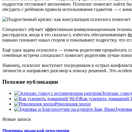
подросток отстаивает автономию. Психолог помогает найти ба
обсудить с ребёнком правила использования гаджетов — с ко
Специалист обучает эффективным коммуникационным техникам.
рассердился, когда я это сказала»), избегать обесценивающих ф
навыки снижают накал споров и показывают подростку, что ег
Ещё одна задача психолога — помочь родителям проработать с
семейные встречи специалист помогает родителям лучше поним
Наконец, психолог выступает посредником в острых конфликтах
личности и направляет разговор к поиску решений. Это особен
Похожие публикации
Эспехан: горо
Как ускорить домашний W
Революция эпохи
Здоровь
Новые записи
Причины иранской революции