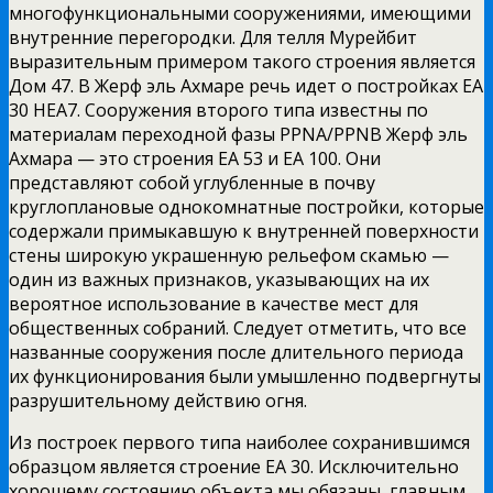
многофункциональными сооружениями, имеющими
внутренние перегородки. Для телля Мурейбит
выразительным примером такого строения является
Дом 47. В Жерф эль Ахмаре речь идет о постройках ЕА
30 HEA7. Сооружения второго типа известны по
материалам переходной фазы PPNA/PPNB Жерф эль
Ахмара — это строения ЕА 53 и ЕА 100. Они
представляют собой углубленные в почву
круглоплановые однокомнатные постройки, которые
содержали примыкавшую к внутренней поверхности
стены широкую украшенную рельефом скамью —
один из важных признаков, указывающих на их
вероятное использование в качестве мест для
общественных собраний. Следует отметить, что все
названные сооружения после длительного периода
их функционирования были умышленно подвергнуты
разрушительному действию огня.
Из построек первого типа наиболее сохранившимся
образцом является строение ЕА 30. Исключительно
хорошему состоянию объекта мы обязаны, главным