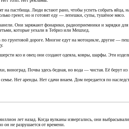
 Нет толп. Нет рекламы.
т на пастбища. Люди встают рано, чтобы успеть собрать яйца, н
только греют, но и готовят еду — лепешки, супы, тушёное мясо.
панели. Они заряжают фонарики, радиоприемники и зарядки для 
етьми, которые уехали в Тебриз или Мешхед.
по грунтовой дороге. Многие едут на мотоцикле, другие — пешк
у.
ерсти коз и овец они создают одеяла, ковры, шарфы. Эти издел
 виноград. Почва здесь бедная, но вода — чистая. Её берут из 
семье. Нет аренды. Нет сдачи внаем. Дом передается по наследст
миллион лет назад. Когда вулканы извергались, они выбрасывали
о он не разрушается от времени.