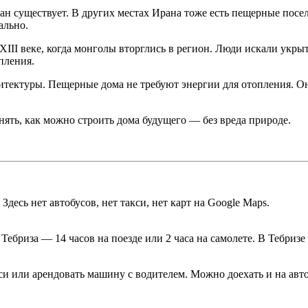
ан существует. В других местах Ирана тоже есть пещерные посе
ально.
III веке, когда монголы вторглись в регион. Люди искали укры
пления.
тектуры. Пещерные дома не требуют энергии для отопления. Он
ть, как можно строить дома будущего — без вреда природе.
Здесь нет автобусов, нет такси, нет карт на Google Maps.
ебриза — 14 часов на поезде или 2 часа на самолете. В Тебризе 
и или арендовать машину с водителем. Можно доехать и на автоб