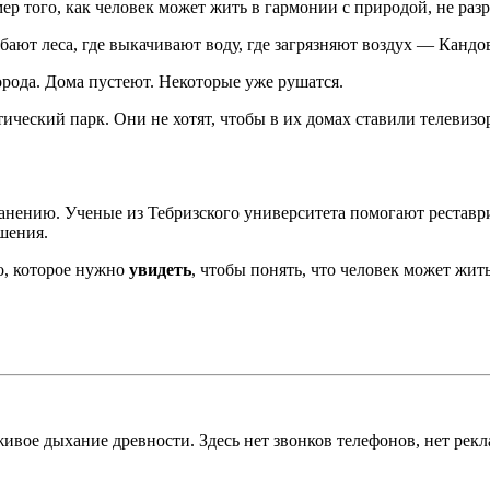
р того, как человек может жить в гармонии с природой, не разр
убают леса, где выкачивают воду, где загрязняют воздух — Канд
орода. Дома пустеют. Некоторые уже рушатся.
ический парк. Они не хотят, чтобы в их домах ставили телевизо
ранению. Ученые из Тебризского университета помогают рестав
шения.
о, которое нужно
увидеть
, чтобы понять, что человек может жить
вое дыхание древности. Здесь нет звонков телефонов, нет рекла