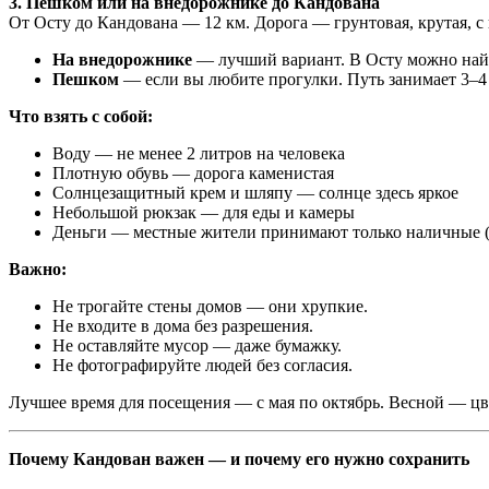
3. Пешком или на внедорожнике до Кандована
От Осту до Кандована — 12 км. Дорога — грунтовая, крутая, с
На внедорожнике
— лучший вариант. В Осту можно найти
Пешком
— если вы любите прогулки. Путь занимает 3–4
Что взять с собой:
Воду — не менее 2 литров на человека
Плотную обувь — дорога каменистая
Солнцезащитный крем и шляпу — солнце здесь яркое
Небольшой рюкзак — для еды и камеры
Деньги — местные жители принимают только наличные (
Важно:
Не трогайте стены домов — они хрупкие.
Не входите в дома без разрешения.
Не оставляйте мусор — даже бумажку.
Не фотографируйте людей без согласия.
Лучшее время для посещения — с мая по октябрь. Весной — цве
Почему Кандован важен — и почему его нужно сохранить