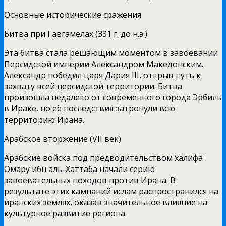
Основные исторические сражения
Битва при Гавгамелах (331 г. до н.э.)
Эта битва стала решающим моментом в завоевании
Персидской империи Александром Македонским.
Александр победил царя Дария III, открыв путь к
захвату всей персидской территории. Битва
произошла недалеко от современного города Эрбиль
в Ираке, но её последствия затронули всю
территорию Ирана.
Арабское вторжение (VII век)
Арабские войска под предводительством халифа
Омару ибн аль-Хаттаба начали серию
завоевательных походов против Ирана. В
результате этих кампаний ислам распространился на
иранских землях, оказав значительное влияние на
культурное развитие региона.