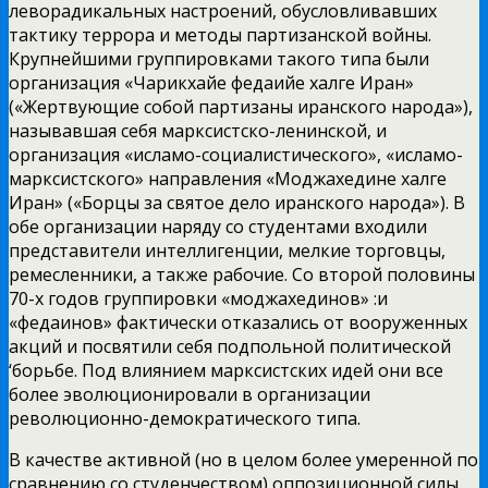
леворадикальных настроений,
обусловливавших
тактику террора и методы партизанской войны.
Крупнейшими группировками такого типа были
организация «Чарикхайе федаийе халге Иран»
(«Жертвующие собой партизаны иранского народа»),
называвшая себя марксистско-ленинской, и
организация «исламо-социалистического», «исламо-
марксистского» направления «Моджахедине халге
Иран» («Борцы за святое дело иранского народа»). В
обе организации наряду со студентами входили
представители интеллигенции, мелкие торговцы,
ремесленники, а также рабочие. Со второй половины
70-х годов группировки «моджахединов» :и
«федаинов» фактически отказались от вооруженных
акций и посвятили себя подпольной политической
‘борьбе. Под влиянием марксистских идей они все
более эволюционировали в организации
революционно-демократического типа.
В качестве активной (но в целом более умеренной по
сравнению со студенчеством) оппозиционной силы