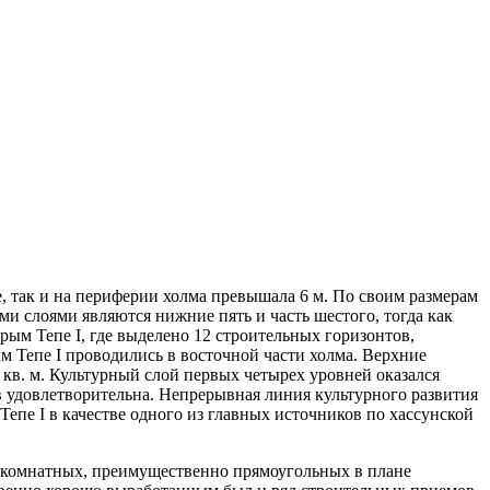
, так и на периферии холма превышала 6 м. По своим размерам
и слоями являются нижние пять и часть шестого, тогда как
ым Тепе I, где выделено 12 строительных горизонтов,
 Тепе I проводились в восточной части холма. Верхние
кв. м. Культурный слой первых четырех уровней оказался
 удовлетворительна. Непрерывная линия культурного развития
епе I в качестве одного из главных источников по хассунской
гокомнатных, преимущественно прямоугольных в плане