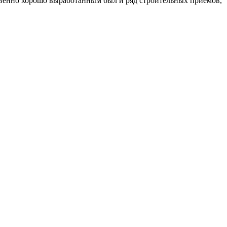
твенно хорошо выработанным был и ряд строительных приемов,