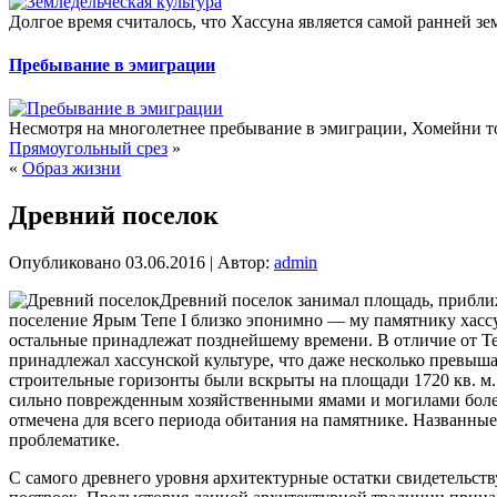
Долгое время считалось, что Хассуна является самой ранней з
Пребывание в эмиграции
Несмотря на многолетнее пребывание в эмиграции, Хомейни то
Прямоугольный срез
»
«
Образ жизни
Древний поселок
Опубликовано
03.06.2016
|
Автор:
admin
Древний поселок занимал площадь, приближ
поселение Ярым Тепе I близко эпонимно — му памятнику хассун
остальные принадлежат позднейшему времени. В отличие от Т
принадлежал хассунской культуре, что даже несколько превыш
строительные горизонты были вскрыты на площади 1720 кв. м.
сильно поврежденным хозяйственными ямами и могилами более
отмечена для всего периода обитания на памятнике. Названные
проблематике.
С самого древнего уровня архитектурные остатки свидетельс