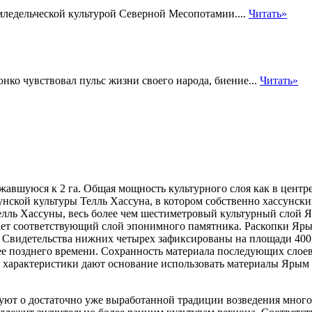
емледельческой культурой Северной Месопотамии....
Читать»
нко чувствовал пульс жизни своего народа, биение...
Читать»
авшуюся к 2 га. Общая мощность культурного слоя как в центре
ской культуры Телль Хассуна, в котором собственно хассунским
елль
Хассуны, весь более чем шестиметровый культурный слой Яр
ает соответствующий слой эпонимного памятника. Раскопки Ярым
 Свидетельства нижних четырех зафиксированы на площади 400 
 позднего времени. Сохранность материала последующих слоев
 характеристики дают основание использовать материалы Ярым Т
твуют о достаточно уже выработанной традиции возведения мно