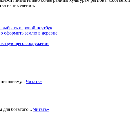
длежит значительно более ранним культурам региона. Соответс
ва на поселении.
 выбрать игровой ноутбук
о оформить землю в деревне
ествующего сооружения
апитализму...
Читать»
 для богатого...
Читать»