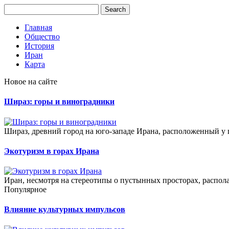
Главная
Общество
История
Иран
Карта
Новое на сайте
Шираз: горы и виноградники
Шираз, древний город на юго-западе Ирана, расположенный у п
Экотуризм в горах Ирана
Иран, несмотря на стереотипы о пустынных просторах, распо
Популярное
Влияние культурных импульсов