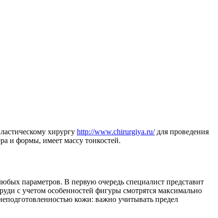
пластическому хирургу
http://www.chirurgiya.ru/
для проведения
ра и формы, имеет массу тонкостей.
любых параметров. В первую очередь специалист представит
груди с учетом особенностей фигуры смотрятся максимально
с неподготовленностью кожи: важно учитывать предел