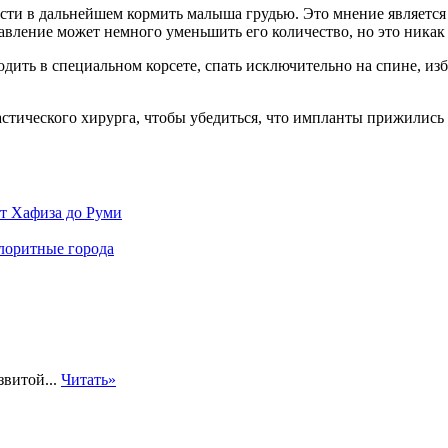
ти в дальнейшем кормить малыша грудью. Это мнение является 
авление может немного уменьшить его количество, но это никак 
дить в специальном корсете, спать исключительно на спине, изб
астического хирурга, чтобы убедиться, что импланты прижились
от Хафиза до Руми
олоритные города
звитой...
Читать»