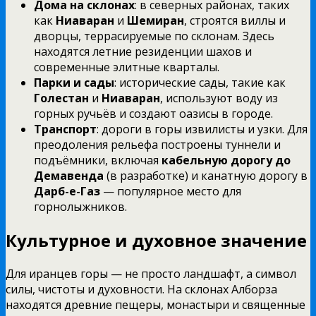
Дома на склонах
: в северных районах, таких
как
Ниаваран
и
Шемиран
, строятся виллы и
дворцы, террасируемые по склонам. Здесь
находятся летние резиденции шахов и
современные элитные кварталы.
Парки и сады
: исторические сады, такие как
Голестан
и
Ниаваран
, используют воду из
горных ручьёв и создают оазисы в городе.
Транспорт
: дороги в горы извилисты и узки. Для
преодоления рельефа построены туннели и
подъёмники, включая
кабельную дорогу до
Демавенда
(в разработке) и канатную дорогу в
Дарб-е-Газ
— популярное место для
горнолыжников.
Культурное и духовное значение
Для иранцев горы — не просто ландшафт, а символ
силы, чистоты и духовности. На склонах Алборза
находятся древние пещеры, монастыри и священные