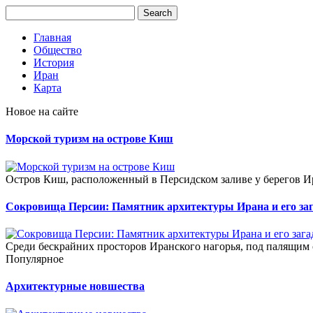
Главная
Общество
История
Иран
Карта
Новое на сайте
Морской туризм на острове Киш
Остров Киш, расположенный в Персидском заливе у берегов Ира
Сокровища Персии: Памятник архитектуры Ирана и его за
Среди бескрайних просторов Иранского нагорья, под палящим
Популярное
Архитектурные новшества