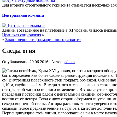
Для второго строительного горизонта отмечается несколько ар
Центральная комната
Здание, возведенное на платформе в XI уровне, явилось первы
Иранская социология
»
«
Закономерности формационного развития
Следы огня
Опубликовано
29.06.2016
|
Автор:
admin
Итак, Храм XVI уровня, остатки которого обнар
быть определен как более сложная реконструкция последнего. 
см. Внутренняя поверхность стен покрыта обмазкой. Основная
1,10 м, глубина — 1 м. Внутри этого отсека выявлено сложен
центральной части основного помещения. В этом случае кирпи
пределами постройки рядом с центральной секцией юго-восто
восток от ее центра. Вход с двух сторон оформлен внутренним
северо-восточной стены. Авторы раскопок «почти уверены в т
символическое предназначение выступов в качестве дополните
Перпендикулярно этой линии, пересекаясь с ней в месте нахож