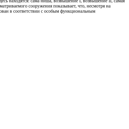
сь находятся: сама ниша, возвышение I, возвышение II, самая
матриваемого сооружения показывает, что, несмотря на
зован в соответствии с особым функциональным