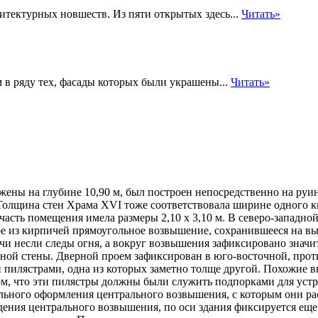
хитектурных новшеств. Из пяти открытых здесь...
Читать»
м в ряду тех, фасады которых были украшены...
Читать»
ужены на глубине 10,90 м, был построен непосредственно на ру
Толщина стен Храма XVI тоже соответствовала ширине одного ки
 часть помещения имела размеры 2,10
х 3,10 м. В северо-западно
ное из кирпичей прямоугольное возвышение, сохранившееся на в
чи несли следы огня, а вокруг возвышения зафиксировано значи
чной стены. Дверной проем зафиксирован в юго-восточной, про
и пилястрами, одна из которых заметно толще другой. Похожие 
ом, что эти пилястры должны были служить подпорками для устр
льного оформления центрального возвышения, с которым они ра
дения центрального возвышения, по оси здания фиксируется еще