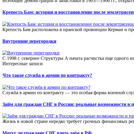
Всеобщие демонстрации и забастовки в 1905—1906 гг., открытие
Крепость Бам: история и восстановление после землетрясе
Крепость Бам расположена в иранской провинции Керман и пре
Внутренние перегородки
С 1998 г. севернее Структуры А начата расчистка еще одного н
Интересные записи
Что такое служба в армии по контракту?
Служба в армии по контракту — это особая форма военной слу
Займ для граждан СНГ в России: реальные возможности и 
Жизнь в новой стране нередко требует срочных финансовых ре
Могут ли граждане СНГ взять заём в РФ