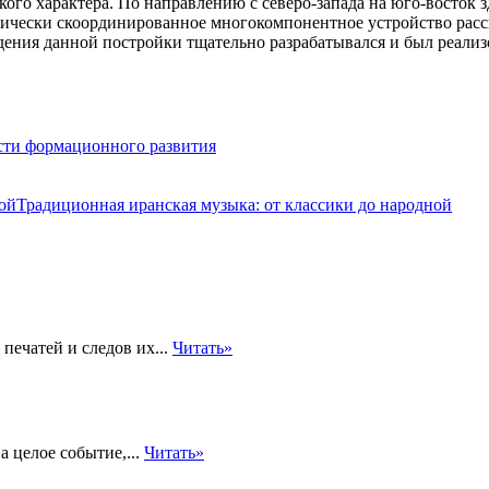
о характера. По направлению с северо-запада на юго-восток зде
тически скоординированное многокомпонентное устройство расс
дения данной постройки тщательно разрабатывался и был реали
сти формационного развития
Традиционная иранская музыка: от классики до народной
печатей и следов их...
Читать»
 целое событие,...
Читать»