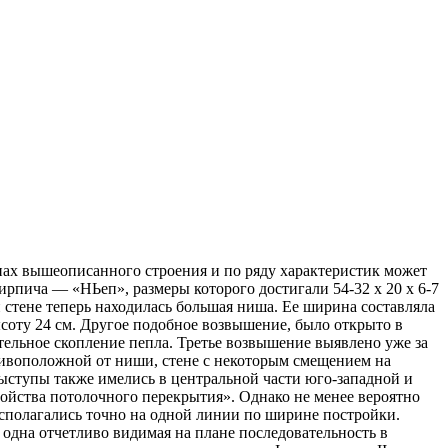
инах вышеописанного строения и по ряду характеристик может
рпича — «НЬеп», размеры которого достигали 54-32 х 20 х 6-7
й стене теперь находилась большая ниша. Ее ширина составляла
ысоту 24 см. Другое подобное возвышение, было открыто в
тельное скопление пепла. Третье возвышение выявлено уже за
тивоположной от ниши, стене с некоторым смещением на
выступы также имелись в центральной части юго-западной и
ойства потолочного перекрытия». Однако не менее вероятно
сполагались точно на одной линии по ширине постройки.
 одна отчетливо видимая на плане последовательность в