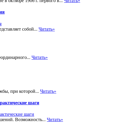
 в октябре 1906 г. первого в...
Читать»
ния
дставляет собой...
Читать»
еординарного...
Читать»
жбы, при которой...
Читать»
практические шаги
шений. Возможность...
Читать»