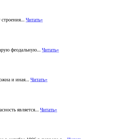
 строения...
Читать»
тарую феодальную...
Читать»
ожна и иная...
Читать»
сность является...
Читать»