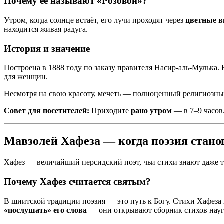
Почему её называют «Розовой»?
Утром, когда солнце встаёт, его лучи проходят через
цветные 
находится живая радуга.
История и значение
Построена в 1888 году по заказу правителя Насир-аль-Мулька.
для женщин.
Несмотря на свою красоту, мечеть — полноценный религиозный
Совет для посетителей:
Приходите
рано утром
— в 7–9 часов
Мавзолей Хафеза — когда поэзия стано
Хафез — величайший персидский поэт, чьи стихи знают даже те
Почему Хафез считается святым?
В шиитской традиции поэзия — это путь к Богу. Стихи Хафез
«послушать» его слова
— они открывают сборник стихов науга