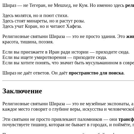
Шираз — не Тегеран, не Мешхед, не Кум. Но именно здесь
рел
Здесь молятся, но и поют стихи.
Здесь стоят минареты, но и растут розы.
Здесь учат Коран, но и читают Хафеза.
Религиозные святыни Шираза — это не просто здания. Это
жи
красота, тишина, поэзия.
Если вы приезжаете в Иран ради истории — приходите сюда.
Если вы ищете умиротворения — приходите сюда.
Если вы хотите понять, что значит быть мусульманином в сов
Шираз не даёт ответов. Он даёт
пространство для поиска
.
Заключение
Религиозные святыни Шираза — это не музейные экспонаты, а 
каждое место говорит о глубине веры, искусства и человеческой
Эти святыни не просто привлекают паломников — они
транс
почувствуете тишину, которая не бывает в городах, и поймёт