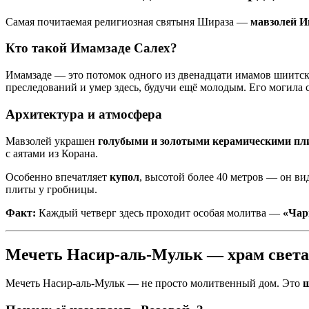
Самая почитаемая религиозная святыня Шираза —
мавзолей И
Кто такой Имамзаде Салех?
Имамзаде — это потомок одного из двенадцати имамов шиитск
преследований и умер здесь, будучи ещё молодым. Его могила 
Архитектура и атмосфера
Мавзолей украшен
голубыми и золотыми керамическими пл
с аятами из Корана.
Особенно впечатляет
купол
, высотой более 40 метров — он ви
плиты у гробницы.
Факт:
Каждый четверг здесь проходит особая молитва —
«Чар
Мечеть Насир-аль-Мульк — храм света
Мечеть Насир-аль-Мульк — не просто молитвенный дом. Это
ш