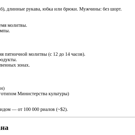
), длинные рукава, юбка или брюки. Мужчины: без шорт.
емя молитвы.
ампы.
мя пятничной молитвы (с 12 до 14 часов).
родукты.
венных зонах.
ин)
отипом Министерства культуры)
идом — от 100 000 риалов (~$2).
ана