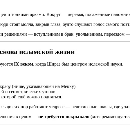
цей и тонкими арками. Вокруг — деревья, посаженные паломни
ди стоят молча, закрыв глаза, будто слушают голос самого поэт
решениями — вступлением в брак, увольнением, переездом — и 
снова исламской жизни
ируются
IX веком
, когда Шираз был центром исламской науки.
храбу (нише, указывающей на Мекку).
й и геометрических узоров.
 которой ещё можно подняться.
десь до сих пор работают медресе — религиозные школы, где уча
осещения в целом —
не требуется покрывало
(хотя рекомендуется