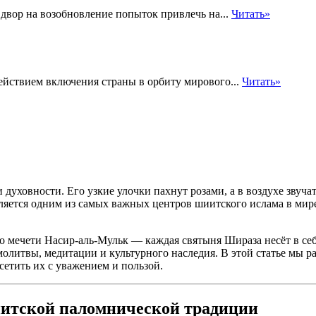
двор на возобновление попыток привлечь на...
Читать»
йствием включения страны в орбиту мирового...
Читать»
 духовности. Его узкие улочки пахнут розами, а в воздухе звуча
яется одним из самых важных центров шиитского ислама в мире.
 мечети Насир-аль-Мульк — каждая святыня Шираза несёт в себе
литвы, медитации и культурного наследия. В этой статье мы р
сетить их с уважением и пользой.
иитской паломнической традиции