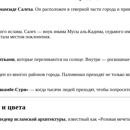
мамзаде Салеха
. Он расположен в северной части города и пр
ого ислама. Салех — внук имама Мусы аль-Кадима, седьмого им
стала местом поклонения.
итками
, которые переливаются на солнце. Внутри — роскошные
ден из многих районов города. Паломники приходят не только мо
шамбе-Сури»
— когда тысячи людей приходят, чтобы попросить
 и цвета
едевр исламской архитектуры
, известный как «Розовая мечеть