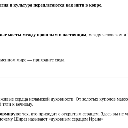
игия и культура переплетаются как нити в ковре
.
вые мосты между прошлым и настоящим
, между человеком и
ременном мире — приходите сюда.
живые сердца исламской духовности. От золотых куполов мавзо
 тяги к вечному.
формируют
тех, кто приходит с открытым сердцем. Здесь вы не
е, почему Шираз называют «духовным сердцем Ирана».