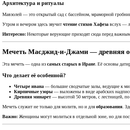
Архитектура и ритуалы
Мавзолей — это открытый сад с бассейном, мраморной гробни
Утром и вечером здесь звучит
чтение стихов Хафеза
вслух — лю
Интересно:
Некоторые верующие приходят сюда перед важными 
Мечеть Масджид-и-Джами — древняя о
Эта мечеть — одна из
самых старых в Иране
. Её основы дат
Что делает её особенной?
Четыре ивана
— большие сводчатые залы, ведущие к ми
Кирпичные узоры
— выложены в виде арабских надписе
Древняя минарет
— высотой 50 метров, с лестницей, по
Мечеть служит не только для молитв, но и для
образования
. З
Важно:
Женщины могут молиться в отдельной зоне, но для п