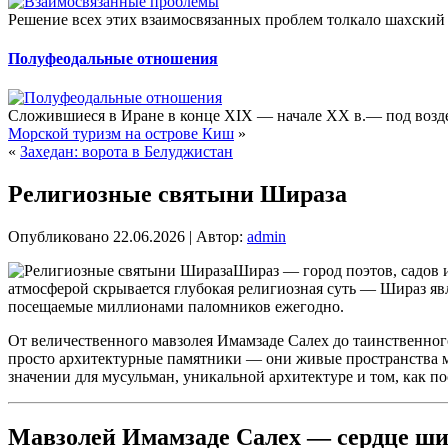
Решение всех этих взаимосвязанных проблем толкало шахский 
Полуфеодальные отношения
Сложившиеся в Иране в конце XIX — начале XX в.— под возде
Морской туризм на острове Киш
»
«
Захедан: ворота в Белуджистан
Религиозные святыни Шираза
Опубликовано
22.06.2026
|
Автор:
admin
Шираз — город поэтов, садов и
атмосферой скрывается глубокая религиозная суть — Шираз явл
посещаемые миллионами паломников ежегодно.
От величественного мавзолея Имамзаде Салех до таинственного
просто архитектурные памятники — они живые пространства мо
значении для мусульман, уникальной архитектуре и том, как по
Мавзолей Имамзаде Салех — сердце ш