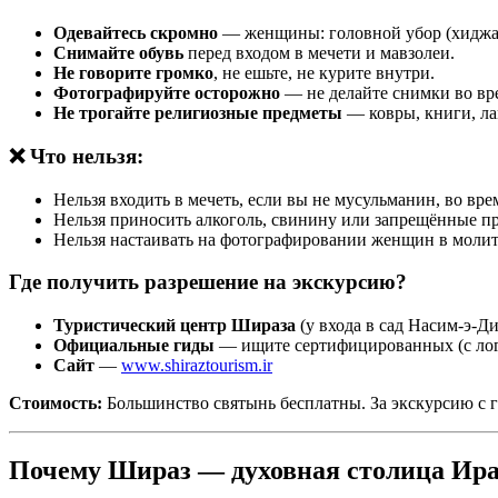
Одевайтесь скромно
— женщины: головной убор (хиджаб
Снимайте обувь
перед входом в мечети и мавзолеи.
Не говорите громко
, не ешьте, не курите внутри.
Фотографируйте осторожно
— не делайте снимки во вр
Не трогайте религиозные предметы
— ковры, книги, л
❌ Что нельзя:
Нельзя входить в мечеть, если вы не мусульманин, во вре
Нельзя приносить алкоголь, свинину или запрещённые п
Нельзя настаивать на фотографировании женщин в молит
Где получить разрешение на экскурсию?
Туристический центр Шираза
(у входа в сад Насим-э-Д
Официальные гиды
— ищите сертифицированных (с лог
Сайт
—
www.shiraztourism.ir
Стоимость:
Большинство святынь бесплатны. За экскурсию с г
Почему Шираз — духовная столица Ир