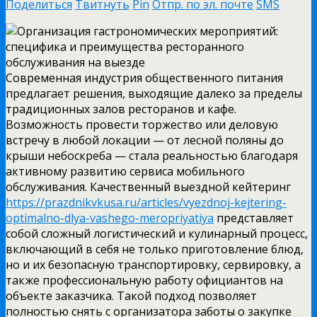
Поделиться
Твитнуть
Pin
Отпр. по эл. почте
SMS
Современная индустрия общественного питания
предлагает решения, выходящие далеко за пределы
традиционных залов ресторанов и кафе.
Возможность провести торжество или деловую
встречу в любой локации — от лесной поляны до
крыши небоскреба — стала реальностью благодаря
активному развитию сервиса мобильного
обслуживания.
Качественный выездной кейтеринг
https://prazdnikvkusa.ru/articles/vyezdnoj-kejtering-
optimalno-dlya-vashego-meropriyatiya
представляет
собой сложный логистический и кулинарный процесс,
включающий в себя не только приготовление блюд,
но и их безопасную транспортировку, сервировку, а
также профессиональную работу официантов на
объекте заказчика. Такой подход позволяет
полностью снять с организатора заботы о закупке