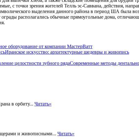
для выпечки хлеба, а также складские помещения для орудий тру
мые, с точки зрения жителей Телль эс-Саввана, действия, напр
мволического выделения данного района в период ША была возв
т ограды располагались обычные прямоугольные дома, отличающ
ия.
ное оборудование от компании МастерВатт
Иранское искусство: архитектурные шедевры и живопись
Современные методы дентальной
ана в орбиту...
Читать»
ещерами и живописными...
Читать»