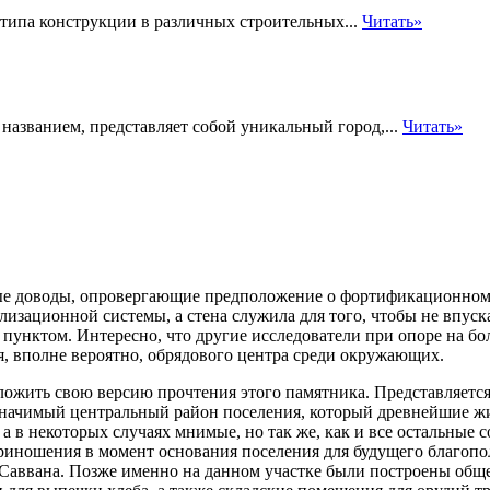
типа конструкции в различных строительных...
Читать»
названием, представляет собой уникальный город,...
Читать»
ые доводы, опровергающие предположение о фортификационном н
лизационной системы, а стена служила для того, чтобы не впуск
 пунктом.
Интересно, что другие исследователи при опоре на б
я, вполне вероятно, обрядового центра среди окружающих.
ожить свою версию прочтения этого памятника. Представляется, 
начимый центральный район поселения, который древнейшие жит
 а в некоторых случаях мнимые, но так же, как и все остальные
приношения в момент основания поселения для будущего благоп
-Саввана. Позже именно на данном участке были построены общ