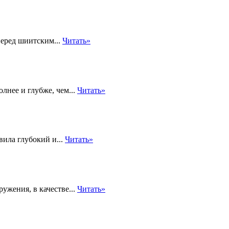
перед шиитским...
Читать»
лнее и глубже, чем...
Читать»
вила глубокий и...
Читать»
ужения, в качестве...
Читать»