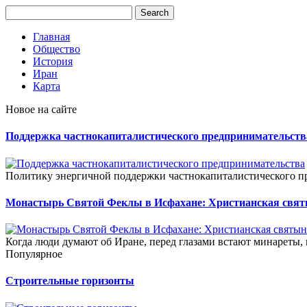
Главная
Общество
История
Иран
Карта
Новое на сайте
Поддержка частнокапиталистического предпринимательств
Политику энергичной поддержки частнокапиталистического пр
Монастырь Святой Феклы в Исфахане: Христианская свя
Когда люди думают об Иране, перед глазами встают минареты, 
Популярное
Строительные горизонты