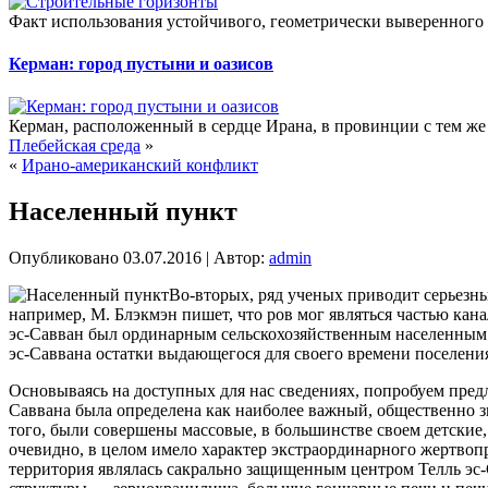
Факт использования устойчивого, геометрически выверенного 
Керман: город пустыни и оазисов
Керман, расположенный в сердце Ирана, в провинции с тем же 
Плебейская среда
»
«
Ирано-американский конфликт
Населенный пункт
Опубликовано
03.07.2016
|
Автор:
admin
Во-вторых, ряд ученых приводит серьезн
например, М. Блэкмэн пишет, что ров мог являться частью кана
эс-Савван был ординарным сельскохозяйственным населенным
эс-Саввана остатки выдающегося для своего времени поселени
Основываясь на доступных для нас сведениях, попробуем предл
Саввана была определена как наиболее важный, общественно з
того, были совершены массовые, в большинстве своем детские,
очевидно, в целом имело характер экстраординарного жертво
территория являлась сакрально защищенным центром Телль эс