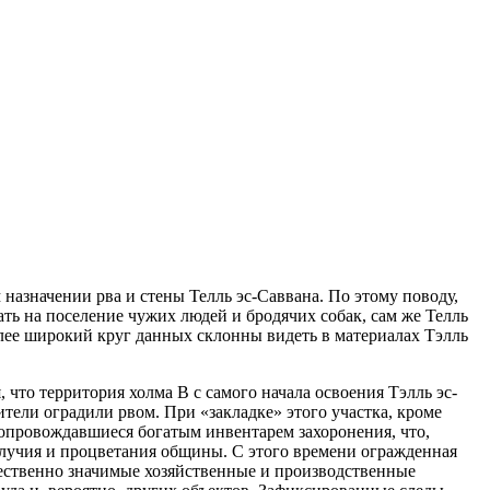
азначении рва и стены Телль эс-Саввана. По этому поводу,
ать на поселение чужих людей и бродячих собак, сам же Телль
олее широкий круг данных склонны видеть в материалах Тэлль
что территория холма В с самого начала освоения Тэлль эс-
ели оградили рвом. При «закладке» этого участка, кроме
 сопровождавшиеся богатым инвентарем захоронения, что,
олучия и процветания общины. С этого времени огражденная
ественно значимые хозяйственные и производственные