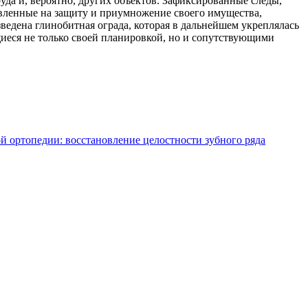
да и, вероятно, других объектов. Зафиксированные следы,
авленные на защиту и приумножение своего имущества,
едена глинобитная ограда, которая в дальнейшем укреплялась
иеся не только своей планировкой, но и сопутствующими
 ортопедии: восстановление целостности зубного ряда