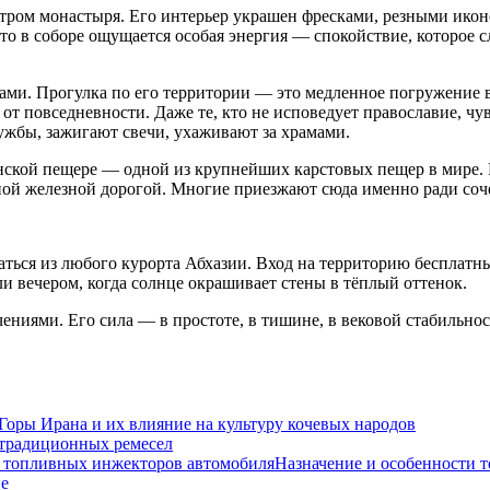
ром монастыря. Его интерьер украшен фресками, резными икон
о в соборе ощущается особая энергия — спокойствие, которое сл
и. Прогулка по его территории — это медленное погружение в 
 от повседневности. Даже те, кто не исповедует православие, ч
ужбы, зажигают свечи, ухаживают за храмами.
ской пещере — одной из крупнейших карстовых пещер в мире. Р
ной железной дорогой. Многие приезжают сюда именно ради соч
ться из любого курорта Абхазии. Вход на территорию бесплатный
ли вечером, когда солнце окрашивает стены в тёплый оттенок.
иями. Его сила — в простоте, в тишине, в вековой стабильности
Горы Ирана и их влияние на культуру кочевых народов
 традиционных ремесел
Назначение и особенности 
не