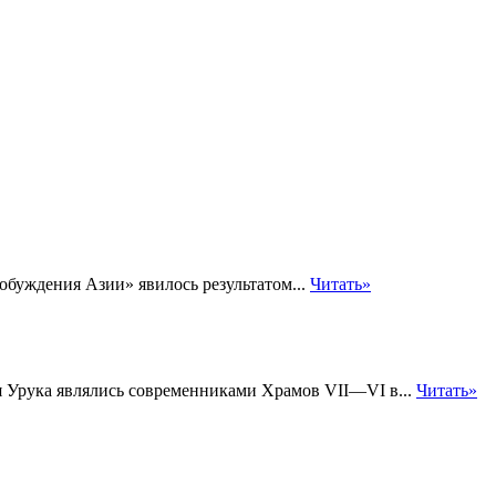
буждения Азии» явилось результатом...
Читать»
я Урука являлись современниками Храмов VII—VI в...
Читать»