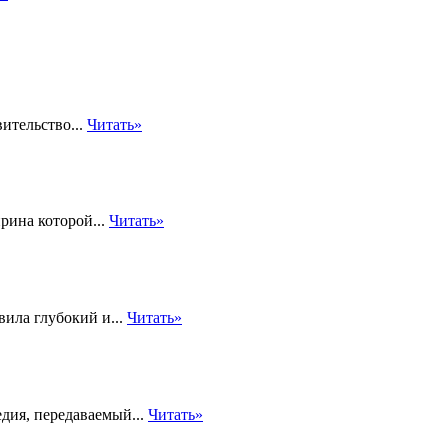
ительство...
Читать»
рина которой...
Читать»
вила глубокий и...
Читать»
дия, передаваемый...
Читать»