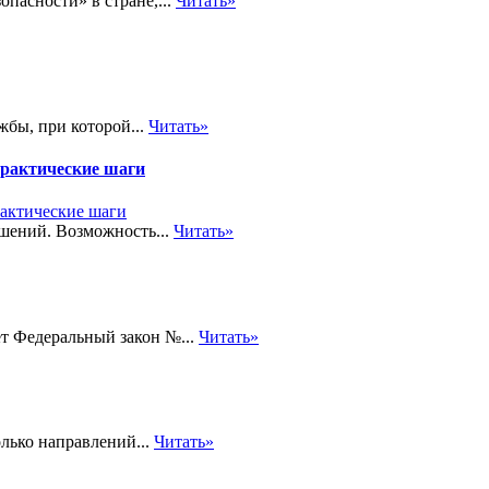
пасности» в стране,...
Читать»
жбы, при которой...
Читать»
практические шаги
шений. Возможность...
Читать»
т Федеральный закон №...
Читать»
лько направлений...
Читать»