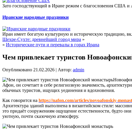
Зато господствующий в Иране режим с благословения США и 
Иранские народные праздники
Иран имеет богатую культурную и историческую традицию, в
Шехре-Сухте: древнейший город мира
»
«
Исторические пути и перевалы в горах Ирана
Чем привлекает туристов Новоафонск
Опубликовано
21.02.2026
|
Автор:
admin
Новоафон
Афон, он сочетает в себе религиозную значимость, архитектур
обычных туристов, ищущих уединения и вдохновения.
Как говорится на
https://nafon.com/articles/novoafonskiy-monast
Архитектура зданий выполнена в византийском стиле: массив
это придаёт сооружениям ощущение естественности, будто они
уютную, почти сказочную атмосферу.