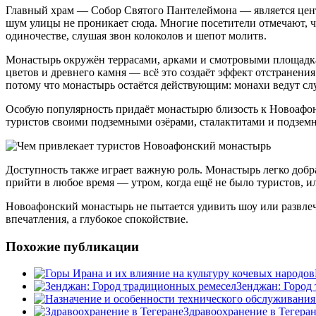
Главный храм — Собор Святого Пантелеймона — является цент
шум улицы не проникает сюда. Многие посетители отмечают, чт
одиночестве, слушая звон колоколов и шепот молитв.
Монастырь окружён террасами, арками и смотровыми площадкам
цветов и древнего камня — всё это создаёт эффект отстранения
потому что монастырь остаётся действующим: монахи ведут сл
Особую популярность придаёт монастырю близость к Новоафон
туристов своими подземными озёрами, сталактитами и подзем
Доступность также играет важную роль. Монастырь легко добра
прийти в любое время — утром, когда ещё не было туристов, и
Новоафонский монастырь не пытается удивить шоу или развлечен
впечатления, а глубокое спокойствие.
Похожие публикации
Зенджан: Город
Здравоохранение в Тегера