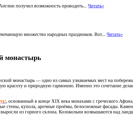
Англии получил возможность проводить...
Читать»
ключающую множество народных праздников. Вот...
Читать»
ий монастырь
ский монастырь — одно из самых узнаваемых мест на побережь
ную красоту и природную гармонию. Именно это сочетание делае
yr/
, основанный в конце XIX века монахами с греческого Афона
ные стены, купола, арочные проёмы, белоснежные фасады. Каме
 выросли из горного склона. Колокольни возвышаются над ланд